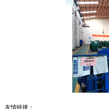
友情链接：