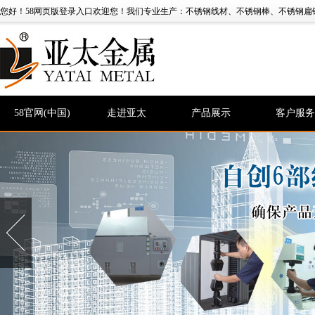
您好！58网页版登录入口欢迎您！我们专业生产：不锈钢线材、不锈钢棒、不锈钢
58官网(中国)
走进亚太
产品展示
客户服务