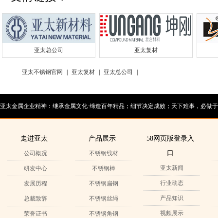
亚太总公司
亚太复材
亚太不锈钢官网
|
亚太复材
|
亚太总公司
|
走进亚太
产品展示
58网页版登录入
口
公司概况
不锈钢线材
亚太新闻
研发中心
不锈钢棒
行业动态
发展历程
不锈钢扁钢
产品知识
总裁致辞
不锈钢丝绳
视频展示
荣誉证书
不锈钢角钢