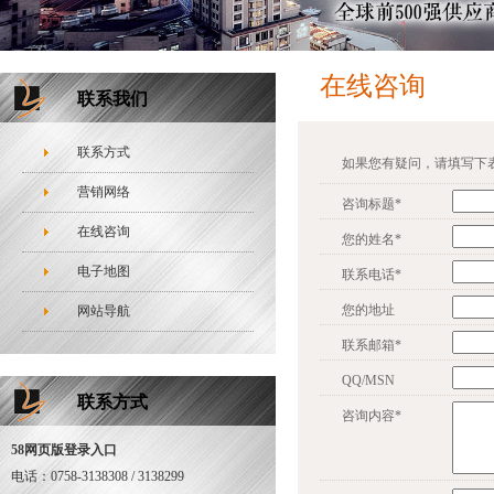
在线咨询
联系我们
联系方式
如果您有疑问，请填写下
营销网络
咨询标题*
在线咨询
您的姓名*
电子地图
联系电话*
您的地址
网站导航
联系邮箱*
QQ/MSN
联系方式
咨询内容*
58网页版登录入口
电话：0758-3138308 / 3138299