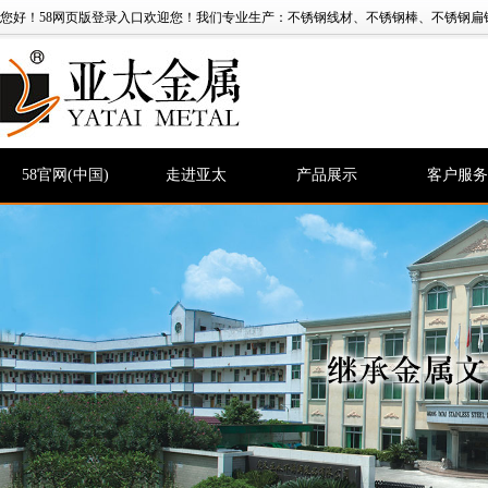
您好！58网页版登录入口欢迎您！我们专业生产：不锈钢线材、不锈钢棒、不锈钢
58官网(中国)
走进亚太
产品展示
客户服务