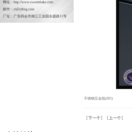
网址：http://www.sweetnbake.com
邮件：yt@ytbxg.com
厂址：广东四会市南江工业园永盛路11号
不锈钢五金线(005)
【
下一个
】【
上一个
】