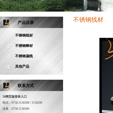
不锈钢线材
产品目录
不锈钢线材
不锈钢棒材
不锈钢扁线
其他产品
联系方式
58网页版登录入口
电话：0758-3138308 / 3138299
传真：0758-3138300