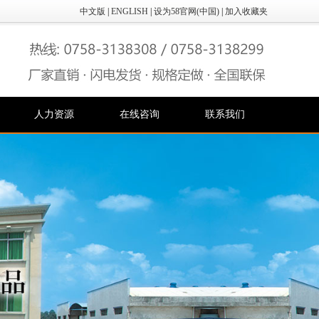
中文版
|
ENGLISH
|
设为58官网(中国)
|
加入收藏夹
人力资源
在线咨询
联系我们