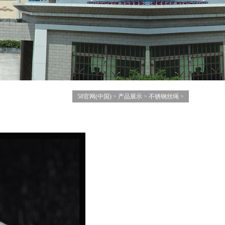
58官网(中国) > 产品展示 > 不锈钢丝绳 >