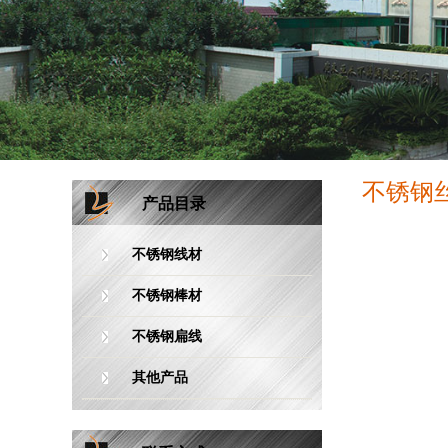
不锈钢
产品目录
不锈钢线材
不锈钢棒材
不锈钢扁线
其他产品