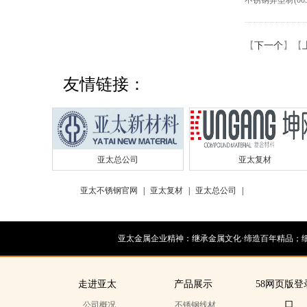
不锈钢异型材(003
【
下一个
】【
友情链接：
亚太总公司
亚太复材
亚太不锈钢官网
|
亚太复材
|
亚太总公司
|
走进亚太
产品展示
58网页版登
口
公司概况
不锈钢线材