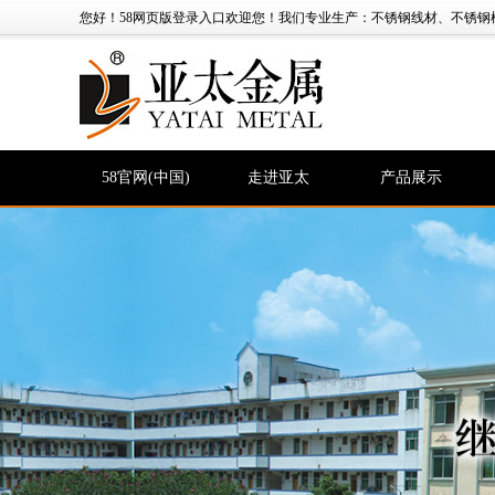
您好！58网页版登录入口欢迎您！我们专业生产：不锈钢线材、不锈
58官网(中国)
走进亚太
产品展示