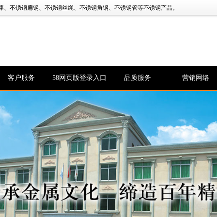
钢棒、不锈钢扁钢、不锈钢丝绳、不锈钢角钢、不锈钢管等不锈钢产品。
客户服务
58网页版登录入口
品质服务
营销网络