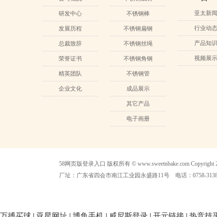
亚太新
研发中心
不锈钢棒
行业动
发展历程
不锈钢扁钢
产品知
总裁致辞
不锈钢丝绳
视频展
荣誉证书
不锈钢角钢
精英团队
不锈钢管
企业文化
成品展示
其它产品
电子画册
58网页版登录入口 版权所有 © www.sweetnbake.com Copyright 2008-
厂址：广东省四会市南江工业园永盛路11号 电话：0758-3138308 / 
万搏买球
|
亚星网址
|
博鱼手机
|
威尼斯登录
|
开元链接
|
热竞技