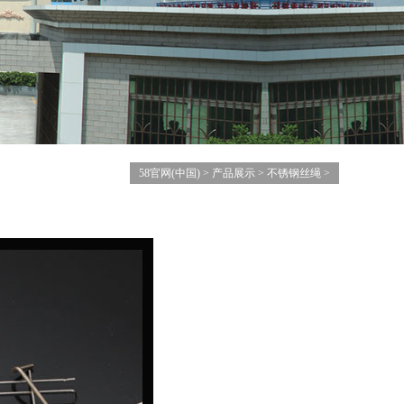
58官网(中国) > 产品展示 > 不锈钢丝绳 >