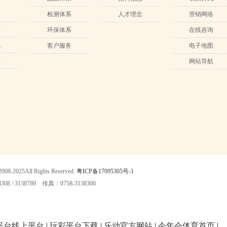
闻
检测体系
人才理念
营销网络
态
环保体系
在线咨询
识
客户服务
电子地图
示
网站导航
2025All Rights Reserved.
粤ICP备17095305号-1
3138789 传真：0758-3138300
平台线上平台
|
玩彩平台下载
|
乐动官方网站
|
今年会体育首页
|