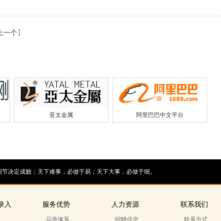
上一个
】
亚太金属
阿里巴巴中文平台
录入
服务优势
人力资源
联系我们
品质体系
招聘信息
联系方式