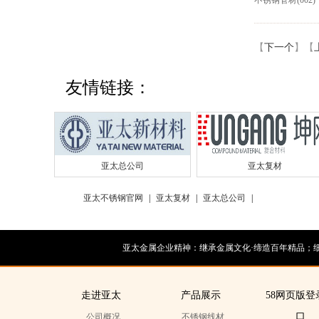
不锈钢管材(002)
【
下一个
】【
友情链接：
亚太总公司
亚太复材
亚太不锈钢官网
|
亚太复材
|
亚太总公司
|
走进亚太
产品展示
58网页版登
口
公司概况
不锈钢线材